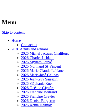
Menu
Skip to content
Home
Contact us
2026 Artists and artisans
2026 Michel Jacques Chalifoux
2026 Charles Leblanc
2026 Myriam Sauvé
2026 Normand St-Vincent
2026 Marie-Claude Leblanc
2026 Marie-José Gélinas
2026 Jean-Guy Sarrazin
2026 Stéphanie Ruel
2026 Océane Giguère
2026 Francine Bertrand
2026 Francine Crevier
2026 Denise Bergeron
2026 Xenia Halmov