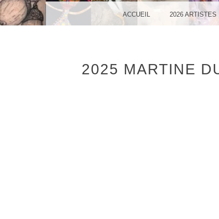
VA
MENU
SKIP TO CONTENT
ACCUEIL
2026 ARTISTES
2025 MARTINE D
SO