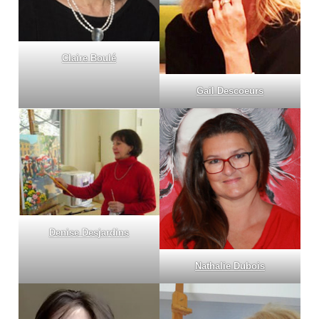
Claire Boulé
Gail Descoeurs
Denise Desjardins
Nathalie Dubois