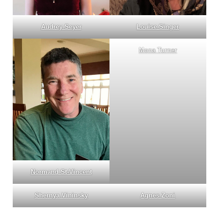
Louise Singer
Audrey Seyer
Mona Turner
Normand St-Vincent
Shernya Vininsky
Agnes Zoni