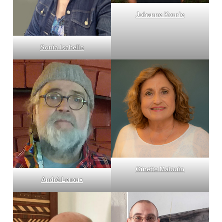
Johanne Kourie
Sonia Isabelle
Ginette Malouin
André Leroux