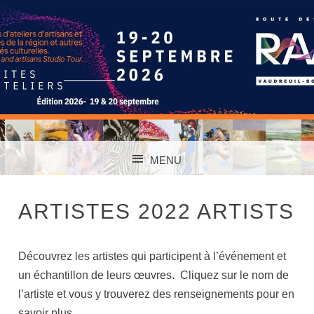
TOUS LES CHEMINS MÈNENT À L'ART
ROUTE DES ARTS
MENU
VAUDREUIL-
SKIP TO CONTENT
SOULANGES
ARTISTES 2022 ARTISTS
Découvrez les artistes qui participent à l’événement et
un échantillon de leurs œuvres. Cliquez sur le nom de
l’artiste et vous y trouverez des renseignements pour en
savoir plus.