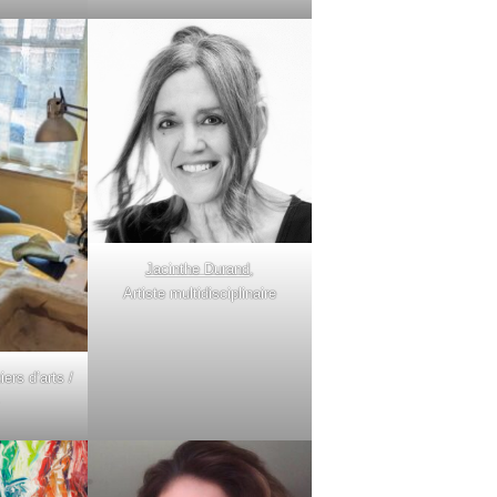
Jacinthe Durand
,
Artiste multidisciplinaire
iers d’arts /