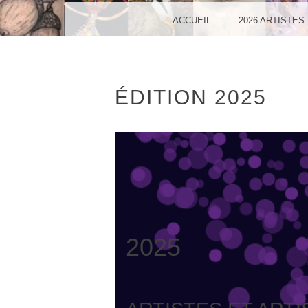
VA
MENU
SKIP TO CONTENT
ACCUEIL
2026 ARTISTES
ÉDITION 2025
SO
2025