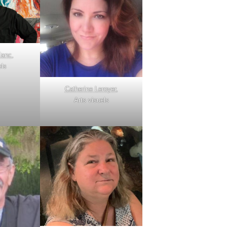
lanc
,
els
Catherine Leroyer
,
Arts visuels