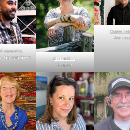
Charles Leb
Arts visu
rd Jayasuriya,
ls, Arts numériques
Chantal Koot
,
Sculpture