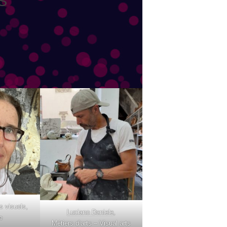
S
ts visuels,
Luciano Daniele
,
e
Métiers d’arts – Visual arts