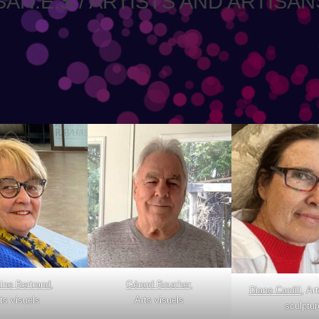
SAN.E.S / ARTISTS AND ARTISAN
ine Bertrand
,
Gérard Boucher
,
Diane Cardill
, Ar
ts visuels
Arts visuels
sculptur