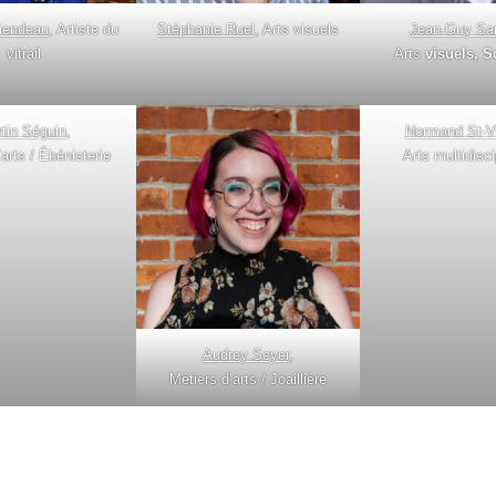
iendeau
, Artiste du
Stéphanie Ruel
, Arts visuels
Jean-Guy Sar
vitrail
Arts
visuels, S
tin Séguin
,
Normand St-V
arts / Ébénisterie
Arts multidisci
Audrey Seyer
,
Métiers d’arts / Joaillière