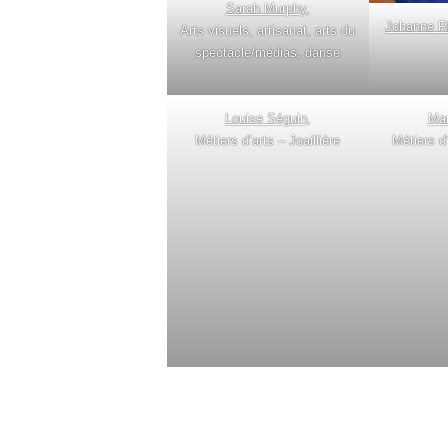
Sarah Murphy
,
Johanne R
Arts visuels, artisanat, arts du
spectacle/médias, danse
Louise Séguin
,
Mar
Métiers d’arts – Joaillière
Métiers d’