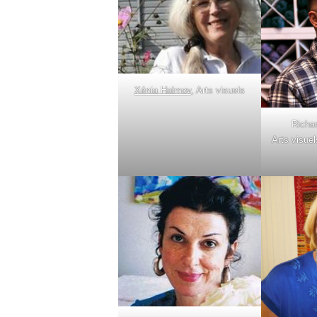
Xénia Halmov
, Arts visuels
Richa
Arts visue