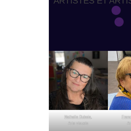
ARTISTES ET ARTI
Nathalie Dubois
,
Franc
Arts visuels
Ar