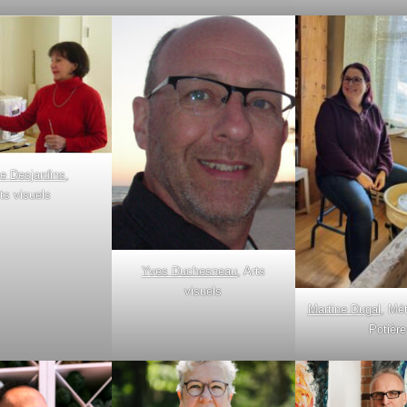
e Desjardins
,
ts visuels
Yves Duchesneau
, Arts
visuels
Martine Dugal
, Mét
Potière