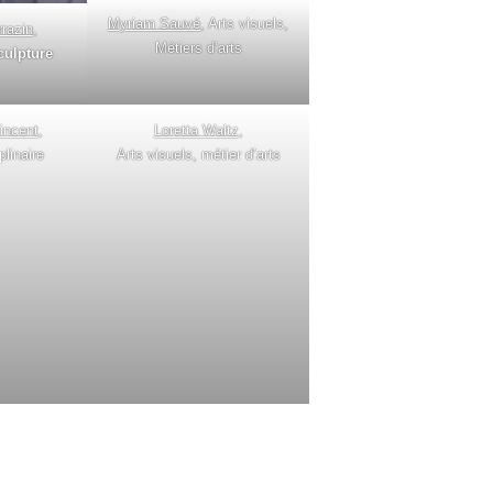
Myriam Sauvé
, Arts visuels,
razin
,
Métiers d’arts
culpture
incent
,
Loretta Waltz
,
plinaire
Arts visuels, métier d’arts