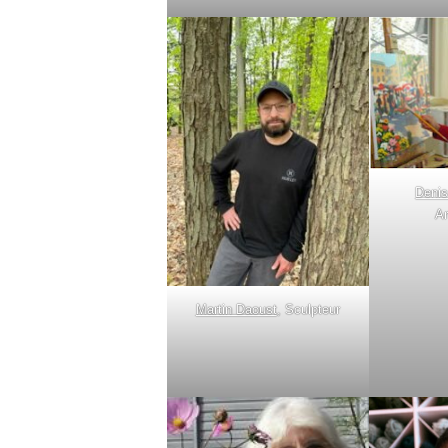
Denis
Ar
Martin Daoust
, Sculpteur