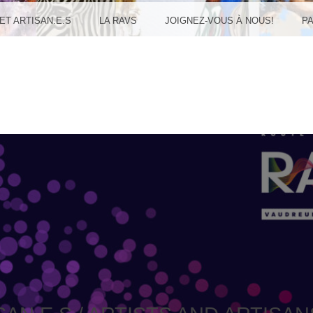
UDREU
 ET ARTISAN.E.S
LA RAVS
JOIGNEZ-VOUS À NOUS!
P
ULAN