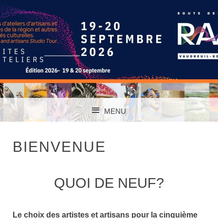
TOUS LES CHEMINS MÈNENT À L'ART
ROUTE DES ARTS
MENU
VAUDREUIL-
SKIP TO CONTENT
SOULANGES
BIENVENUE
QUOI DE NEUF?
Le choix des artistes et artisans pour la cinquième