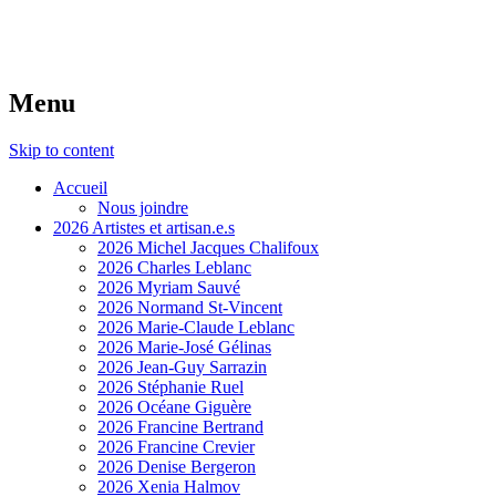
Menu
Skip to content
Accueil
Nous joindre
2026 Artistes et artisan.e.s
2026 Michel Jacques Chalifoux
2026 Charles Leblanc
2026 Myriam Sauvé
2026 Normand St-Vincent
2026 Marie-Claude Leblanc
2026 Marie-José Gélinas
2026 Jean-Guy Sarrazin
2026 Stéphanie Ruel
2026 Océane Giguère
2026 Francine Bertrand
2026 Francine Crevier
2026 Denise Bergeron
2026 Xenia Halmov