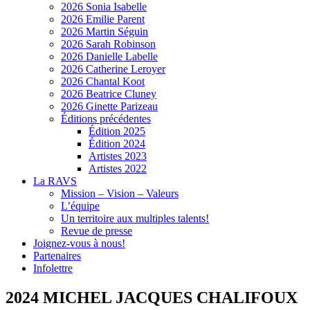
2026 Sonia Isabelle
2026 Emilie Parent
2026 Martin Séguin
2026 Sarah Robinson
2026 Danielle Labelle
2026 Catherine Leroyer
2026 Chantal Koot
2026 Beatrice Cluney
2026 Ginette Parizeau
Éditions précédentes
Édition 2025
Édition 2024
Artistes 2023
Artistes 2022
La RAVS
Mission – Vision – Valeurs
L’équipe
Un territoire aux multiples talents!
Revue de presse
Joignez-vous à nous!
Partenaires
Infolettre
2024 MICHEL JACQUES CHALIFOUX