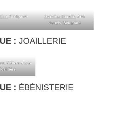
 Koot
,
Sculpture
Jean-Guy Sarrazin
,
Arts
visuels, Sculpture
UE :
JOAILLERIE
yer
,
Métiers d’arts
 Joaillière
UE :
ÉBÉNISTERIE