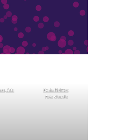
au, Arts
Xenia Halmov
,
Arts visuels