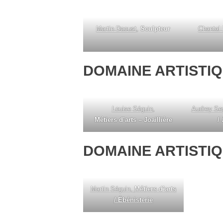
Martin Daoust
,
Sculpteur
Chantal
DOMAINE ARTISTIQ
Louise Séguin
,
Audrey Se
Métiers d’arts – Joaillière
/
DOMAINE ARTISTIQ
Martin Séguin,
Métiers d’arts
/ Ébénisterie