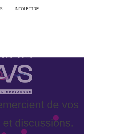
IL-
ES
INFOLETTRE
GES
mercient de vos
 et discussions.