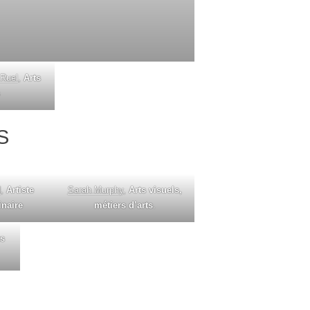
 Ruel
,
Arts
s
S
d
,
Artiste
Sarah Murphy
,
Arts visuels,
inaire
métiers d’arts
.
ts