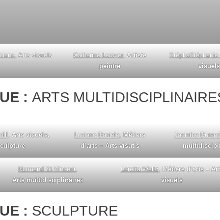
blanc
, Arts visuels
Catherine Leroyer
,
Artiste
StéphaStéphanie
peintre
visuel
UE :
ARTS MULTIDISCIPLINAIRE
ill
,
Arts visuels,
Luciano Daniele
,
Métiers
Jacinthe Duran
culpture
d’arts – Arts visutls
multidiscipl
Normand St-Vincent
,
Loretta Waltz
,
Métiers d’arts – Ar
Arts multidisciplinaire
s
visuels
UE :
SCULPTURE