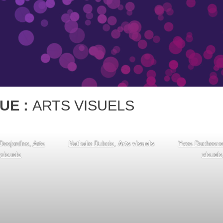
UE :
ARTS VISUELS
Desjardins,
Arts
Nathalie Dubois
,
Arts visuels
Yves Duchesne
visuels
visuels