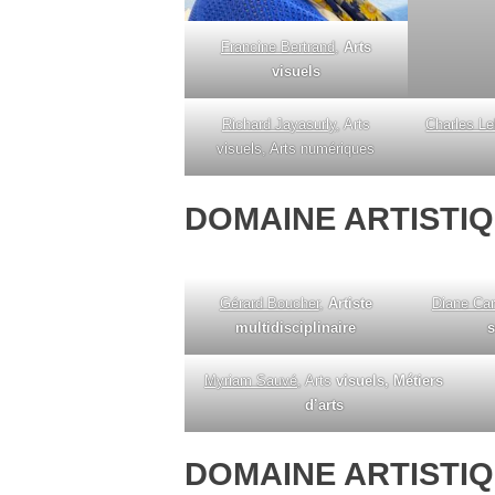
Francine Bertrand
,
Arts
visuels
Richard Jayasurly
, Arts
Charles Le
visuels, Arts numériques
DOMAINE ARTISTIQ
Gérard Boucher
,
Artiste
Diane Card
multidisciplinaire
s
Myriam Sauvé
, Arts
visuels, Métiers
d’arts
DOMAINE ARTISTIQ