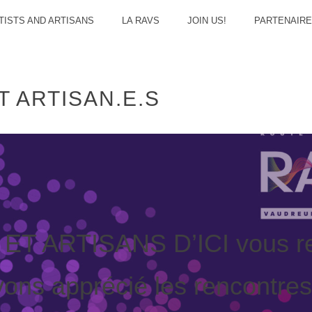
UDREU
RTISTS AND ARTISANS
LA RAVS
JOIN US!
PARTENAIR
T ARTISAN.E.S
ULAN
T ARTISANS D’ICI vous re
vons apprécié les rencontres