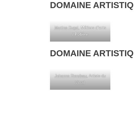
DOMAINE ARTISTIQ
Martine Dugal
,
Métiers d’arts
/ Potière
DOMAINE ARTISTIQ
Johanne Riendeau
, Artiste du
Vitrail